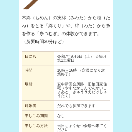
木綿（もめん）の実綿（みわた）から種（た
ね）をとる「綿くり」や、綿（わた）から糸
を作る「糸つむぎ」の体験ができます。
（所要時間30分ほど）
日にち
令和7年9月6日（土） ☆毎月
第1土曜日
時間
10時～16時 （定員になり次
第終了）
場所
安中新田会所跡 旧植田家住
宅（やすなかしんでんかいし
ょあと きゅううえだけじゅ
うたく）
対象者
だれでも参加できます
申しこみ期間
なし
申しこみ方法
当日ちょくせつ会場へ来てく
ださい