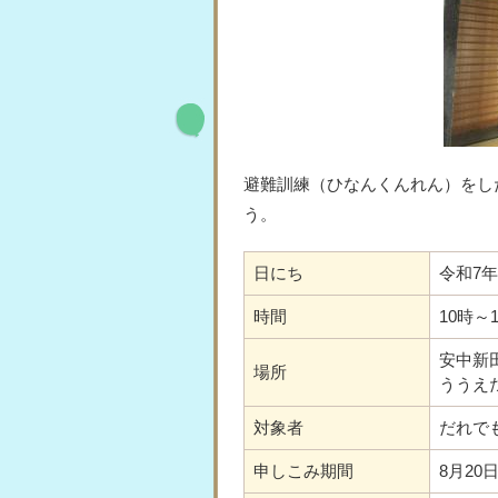
避難訓練（ひなんくんれん）をし
う。
日にち
令和7年
時間
10時～
安中新
場所
ううえ
対象者
だれで
申しこみ期間
8月2