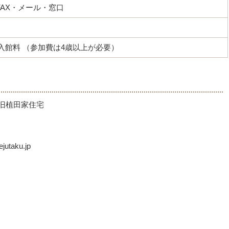
FAX・メール・窓口
+入館料 （参加費は4歳以上が必要）
旧植田家住宅
taku.jp