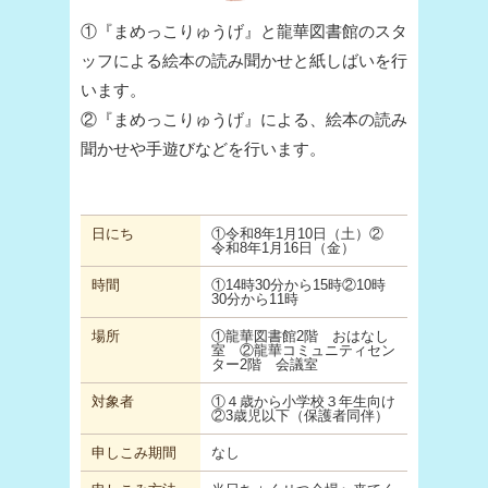
①『まめっこりゅうげ』と龍華図書館のスタ
ッフによる絵本の読み聞かせと紙しばいを行
います。
②『まめっこりゅうげ』による、絵本の読み
聞かせや手遊びなどを行います。
日にち
①令和8年1月10日（土）②
令和8年1月16日（金）
時間
①14時30分から15時②10時
30分から11時
場所
①龍華図書館2階 おはなし
室 ②龍華コミュニティセン
ター2階 会議室
対象者
①４歳から小学校３年生向け
②3歳児以下（保護者同伴）
申しこみ期間
なし