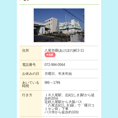
住所
八尾市曙(あけぼの)町2-11
電話番号
072-994-0564
お休みの日
月曜日、年末年始
あいている
9時～17時
時間
行き方
ＪＲ八尾駅、志紀(しき)駅から徒
歩約20分
近鉄八尾駅から大阪バス
「八尾志紀(しき)線」で「曙川コ
ミセン前」下車
バス停から徒歩約10分