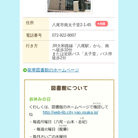
住所
八尾市南太子堂2-1-45
電話番号
072-922-8007
行き方
JR大和路線「八尾駅」から、南
へ徒歩10分
または近鉄バス「太子堂」バス停
徒歩2分
龍華図書館のホームページ
http://web-lib.city.yao.osaka.jp/