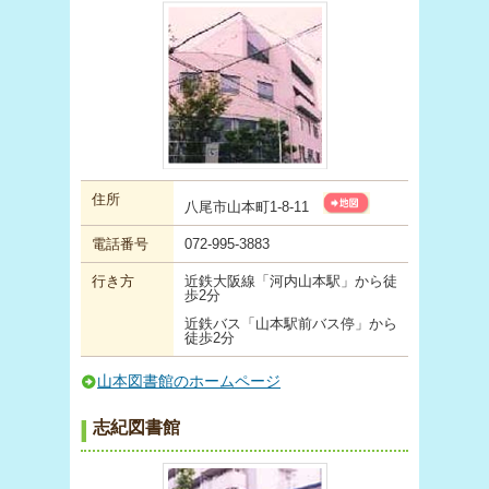
住所
八尾市山本町1-8-11
電話番号
072-995-3883
行き方
近鉄大阪線「河内山本駅」から徒
歩2分
近鉄バス「山本駅前バス停」から
徒歩2分
山本図書館のホームページ
志紀図書館