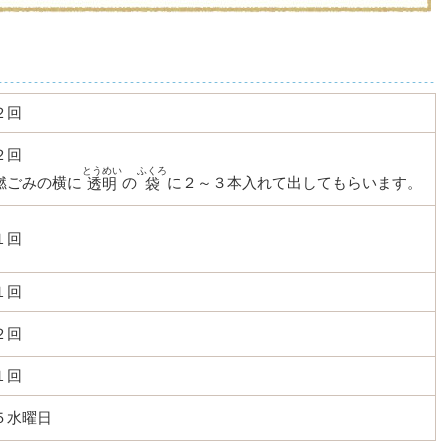
２回
２回
とうめい
ふくろ
燃ごみの横に
の
に２～３本入れて出してもらいます。
透明
袋
１回
１回
２回
１回
５水曜日