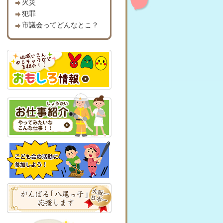
火災
犯罪
市議会ってどんなとこ？