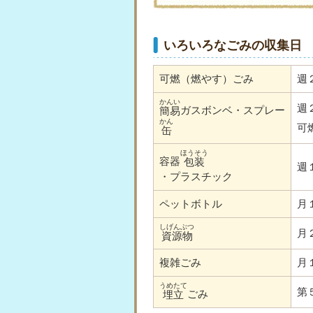
いろいろなごみの収集日
可燃（燃やす）ごみ
週
かんい
週
ガスボンベ・スプレー
簡易
かん
可
缶
ほうそう
容器
包装
週
・プラスチック
ペットボトル
月
しげんぶつ
月
資源物
複雑ごみ
月
うめたて
第
ごみ
埋立